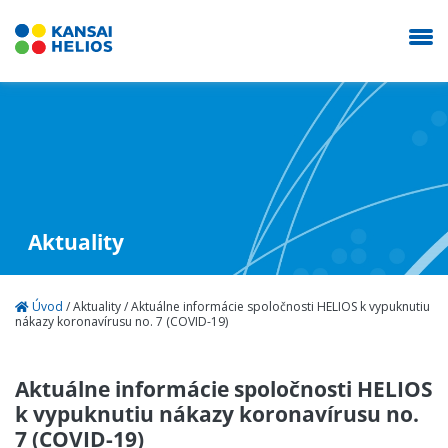
KANSAI HELIOS Slovakia
Naša spoločnosť
Aktuality
Dekoratíva
Úvod
/
Aktuality
/
Aktuálne informácie spoločnosti HELIOS k vypuknutiu
nákazy koronavírusu no. 7 (COVID-19)
Autolaky
Aktuálne informácie spoločnosti HELIOS
Priemysel
k vypuknutiu nákazy koronavírusu no.
7 (COVID-19)