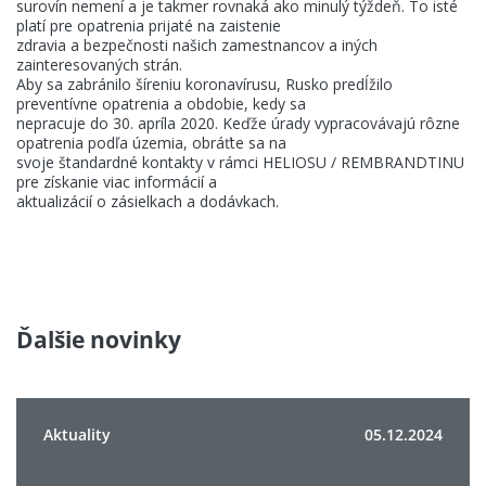
surovín nemení a je takmer rovnaká ako minulý týždeň. To isté
platí pre opatrenia prijaté na zaistenie
zdravia a bezpečnosti našich zamestnancov a iných
zainteresovaných strán.
Aby
sa
zabránilo
šíreniu
koronavírusu,
Rusko
predĺžilo
preventívne opatrenia a obdobie, kedy sa
nepracuje do 30. apríla 2020. Keďže úrady vypracovávajú rôzne
opatrenia podľa územia, obráťte sa na
svoje
štandardné
kontakty
v
rámci
HELIOSU
/
REMBRANDTINU
pre
získanie
viac
informácií
a
aktualizácií o zásielkach a dodávkach
.
Ďalšie novinky
Aktuality
05.12.2024