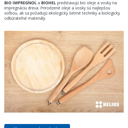
BIO IMPREGNOL
Aktuality
a
BIOHEL
predstavujú bio oleje a vosky na
impregnáciu dreva. Prirodzené oleje a vosky sú najlepšou
voľbou, ak sa požadujú ekologicky šetrné techniky a biologicky
odbúrateľné materiály.
E-shop
Kontakt
KANSAI HELIOS Slovakia
Rosinská 15/A
010 08 Žilina
Slovenská republika