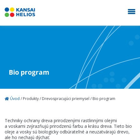
KANSAI HELIOS Slovakia
Naša spoločnosť
Bio program
Dekoratíva
Úvod
/
Produkty
/
Drevospracujúci priemysel
/
Bio program
Autolaky
Techniky ochrany dreva prirodzenými rastlinnými olejmi
Priemysel
a voskami zvýrazňujú prirodzenú farbu a krásu dreva. Tieto bio
oleje a vosky sú biologicky odbúrateľné a neuzatvárajú drevo,
ale ho nechajú dýchať.