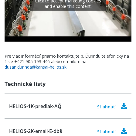
Click to accept marketing cookies
and enable this content.
Pre viac informácií priamo kontaktujte p. Ďurindu telefonicky na
čísle +421 905 193 446 alebo emailom na
dusan.durinda@kansai-helios.sk
.
Technické listy
HELIOS-1K-predlak-AQ̌
Stiahnuť
HELIOS-2K-email-E-dbš
Stiahnuť