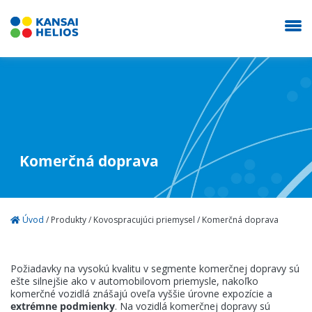
KANSAI HELIOS Slovakia
Naša spoločnosť
Komerčná doprava
Dekoratíva
Úvod
/
Produkty
/
Kovospracujúci priemysel
/
Komerčná doprava
Autolaky
Požiadavky na vysokú kvalitu v segmente komerčnej dopravy sú
Priemysel
ešte silnejšie ako v automobilovom priemysle, nakoľko
komerčné vozidlá znášajú oveľa vyššie úrovne expozície a
extrémne podmienky
. Na vozidlá komerčnej dopravy sú