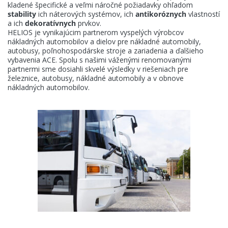
kladené špecifické a veľmi náročné požiadavky ohľadom
Aktuality
stability
ich náterových systémov, ich
antikoróznych
vlastností
a ich
dekoratívnych
prvkov.
HELIOS je vynikajúcim partnerom vyspelých výrobcov
E-shop
nákladných automobilov a dielov pre nákladné automobily,
autobusy, poľnohospodárske stroje a zariadenia a ďalšieho
vybavenia ACE. Spolu s našimi váženými renomovanými
Kontakt
partnermi sme dosiahli skvelé výsledky v riešeniach pre
železnice, autobusy, nákladné automobily a v obnove
nákladných automobilov.
KANSAI HELIOS Slovakia
Rosinská 15/A
010 08 Žilina
Slovenská republika