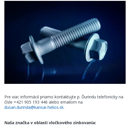
Pre viac informácií priamo kontaktujte p. Ďurindu telefonicky na
čísle +421 905 193 446 alebo emailom na
dusan.durinda@kansai-helios.sk
.
Naša značka v oblasti vločkového zinkovania: