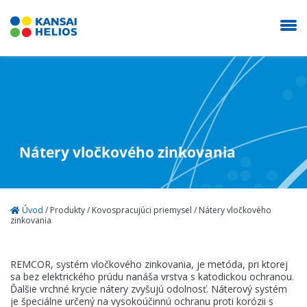
KANSAI HELIOS Slovakia
Nátery vločkového zinkovania
Naša spoločnosť
Dekoratíva
Úvod
/
Produkty
/
Kovospracujúci priemysel
/
Nátery vločkového
zinkovania
Autolaky
REMCOR, systém vločkového zinkovania, je metóda, pri ktorej
Priemysel
sa bez elektrického prúdu nanáša vrstva s katodickou ochranou.
Ďalšie vrchné krycie nátery zvyšujú odolnosť. Náterový systém
je špeciálne určený na vysokoúčinnú ochranu proti korózii s