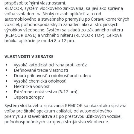
prispôsobiteľnými vlastnosťami.
Aktuality
REMCOR, systém vločkového zinkovania, sa javí ako správna
voľba vzhľadom na široký rozsah aplikácií, a to od
automobilového a stavebného priemyslu po úpravu komerčných
E-shop
vozidiel, poľnohospodárskych zariadení ako aj strojárskych
výrobkov všeobecne. Systém sa skladá zo základného náteru
(REMCOR BASE) a vrchného náteru (REMCOR TOP). Celková
Kontakt
hrúbka aplikácie je medzi 8 a 12 μm.
VLASTNOSTI V SKRATKE
Vysoká katodická ochrana proti korózii
KANSAI HELIOS Slovakia
Definované trecie vlastnosti
Dobrá priľnavosť a odolnosť proti oderu
Rosinská 15/A
Vysoká chemická odolnosť
010 08 Žilina
Elektrická vodivosť
Slovenská republika
Extrémne tenká vrstva (8-12 μm)
Úspora zdrojov
Systém vločkového zinkovania REMCOR sa ukázal ako správna
voľba pre široké spektrum aplikácií, od automobilového
priemyslu a stavebníctva až po prestavbu úžitkových vozidiel,
poľnohospodárskych strojov a strojárstva všeobecne.