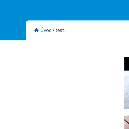
Aktuality
E-shop
Úvod
/
test
Kontakt
KANSAI HELIOS Slovakia
Rosinská 15/A
010 08 Žilina
Slovenská republika