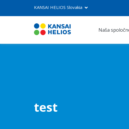
KANSAI HELIOS Slovakia
Naša spoločn
KANSAI HELIOS Slovakia
Naša spoločnosť
Dekoratíva
Autolaky
test
Priemysel