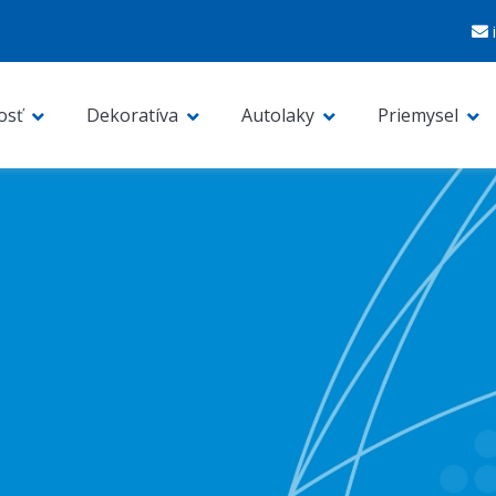
osť
Dekoratíva
Autolaky
Priemysel